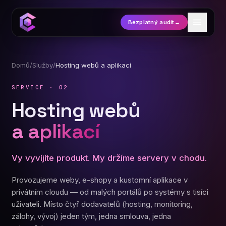
Bezplatný audit
→
Domů
/
Služby
/
Hosting webů a aplikací
SERVICE · 02
Hosting webů
a aplikací
Vy vyvíjíte produkt. My držíme servery v chodu.
Provozujeme weby, e-shopy a kustomní aplikace v
privátním cloudu — od malých portálů po systémy s tisíci
uživateli. Místo čtyř dodavatelů (hosting, monitoring,
zálohy, vývoj) jeden tým, jedna smlouva, jedna