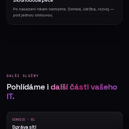
Dlouhodobá péče
Po nasazení nikam nemizíme. Dohled, údržba, rozvoj —
pod jednou smlouvou.
DALŠÍ SLUŽBY
Pohlídáme i
další části vašeho
IT.
SERVICE · 01
Správa sítí