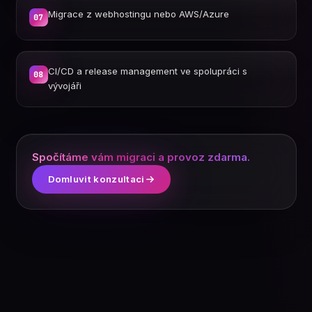
Migrace z webhostingu nebo AWS/Azure
07
CI/CD a release management ve spolupráci s
08
vývojáři
Spočítáme vám migraci a provoz zdarma.
Domluvit konzultaci