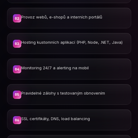
Provoz webů, e-shopů a interních portálů
02
Hosting kustomních aplikací (PHP, Node, .NET, Java)
03
Monitoring 24/7 a alerting na mobil
04
Pravidelné zálohy s testovaným obnovením
05
SSL certifikáty, DNS, load balancing
06