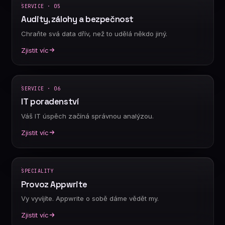
SERVICE · 05
Audity, zálohy a bezpečnost
Chraňte svá data dřív, než to udělá někdo jiný.
Zjistit víc
SERVICE · 06
IT poradenství
Váš IT úspěch začíná správnou analýzou.
Zjistit víc
SPECIALITY
Provoz Appwrite
Vy vyvíjíte. Appwrite o sobě dáme vědět my.
Zjistit víc